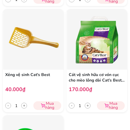
hàng
hàng
Xẻng vệ sinh Cat's Best
Cát vệ sinh hữu cơ vón cục
cho mèo lông dài Cat’s Best
Smart Pellets
40.000₫
170.000₫
Mua
Mua
-
+
-
+
hàng
hàng