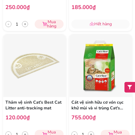
khuẩn Cat's Best Sensitive
250.000₫
185.000₫
Mua
-
+
Hết hàng
hàng
Thảm vệ sinh Cat's Best Cat
Cát vệ sinh hữu cơ vón cục
Litter anti-tracking mat
khử mùi và vi trùng Cat's
Best Original
120.000₫
755.000₫
Mua
Mua
-
+
-
+